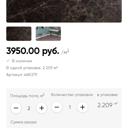
Ваши данные не будут переданы третьим
Ваши данные не будут переданы третьим
лицам
лицам
ОТПРАВИТЬ
Ваши данные не будут переданы третьим
3950.00 руб.
лицам
2
/м
В наличии
В одной упаковке: 2.209 м²
Артикул: 468379
2
Количество упаковок:
в упаковке
Площадь пола, м
2.209
м²
Сумма заказа