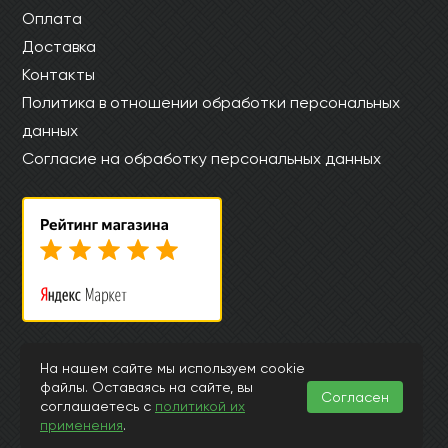
Оплата
Доставка
Контакты
Политика в отношении обработки персональных
данных
Согласие на обработку персональных данных
© Интернет магазин laminat-aquafloor.ru 2015-2026
На нашем сайте мы используем cookie
файлы. Оставаясь на сайте, вы
Информация, представленная на страницах данного сайта, носит
Согласен
исключительно ознакомительный характер и ни при каких
соглашаетесь с
политикой их
обстоятельствах и условиях не может считаться публичной офертой,
применения
.
подпадающей под положения ст.435 и 437 Гражданского Кодекса РФ.
Заранее просим извинить за возможные неточности или ошибки в