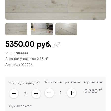
Ваши данные не будут переданы третьим
Ваши данные не будут переданы третьим
лицам
лицам
ОТПРАВИТЬ
Ваши данные не будут переданы третьим
5350.00 руб.
лицам
2
/м
В наличии
В одной упаковке: 2.78 м²
Артикул: 100026
2
Количество упаковок:
в упаковке
Площадь пола, м
2.780
м²
Сумма заказа