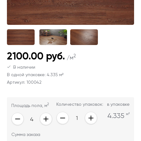
Ваши данные не будут переданы третьим
Ваши данные не будут переданы третьим
лицам
лицам
ОТПРАВИТЬ
Ваши данные не будут переданы третьим
2100.00 руб.
лицам
2
/м
В наличии
В одной упаковке: 4.335 м²
Артикул: 100042
2
Количество упаковок:
в упаковке
Площадь пола, м
4.335
м²
Сумма заказа