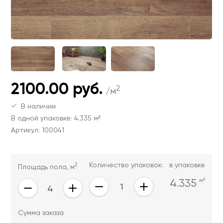
Ваши данные не будут переданы третьим
Ваши данные не будут переданы третьим
лицам
лицам
ОТПРАВИТЬ
Ваши данные не будут переданы третьим
2100.00 руб.
лицам
2
/м
В наличии
В одной упаковке: 4.335 м²
Артикул: 100041
2
Количество упаковок:
в упаковке
Площадь пола, м
4.335
м²
Сумма заказа