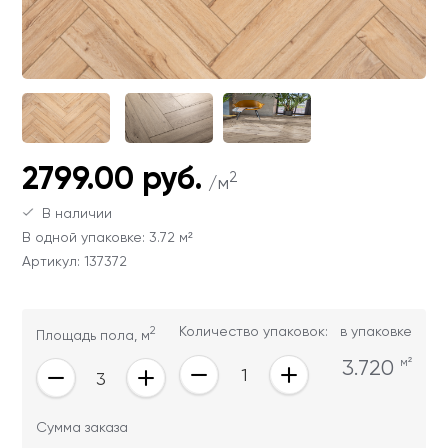
Ваши данные не будут переданы третьим
Ваши данные не будут переданы третьим
лицам
лицам
ОТПРАВИТЬ
Ваши данные не будут переданы третьим
2799.00 руб.
лицам
2
/м
В наличии
В одной упаковке: 3.72 м²
Артикул: 137372
2
Количество упаковок:
в упаковке
Площадь пола, м
3.720
м²
Сумма заказа