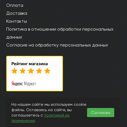
Оплата
Доставка
Контакты
Политика в отношении обработки персональных
данных
Согласие на обработку персональных данных
© Интернет магазин laminat-aquafloor.ru 2015-2026
На нашем сайте мы используем cookie
файлы. Оставаясь на сайте, вы
Информация, представленная на страницах данного сайта, носит
Согласен
исключительно ознакомительный характер и ни при каких
соглашаетесь с
политикой их
обстоятельствах и условиях не может считаться публичной офертой,
применения
.
подпадающей под положения ст.435 и 437 Гражданского Кодекса РФ.
Заранее просим извинить за возможные неточности или ошибки в