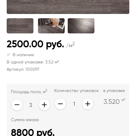
Ваши данные не будут переданы третьим
Ваши данные не будут переданы третьим
лицам
лицам
ОТПРАВИТЬ
2500.00 руб.
2
/м
Ваши данные не будут переданы третьим
лицам
В наличии
В одной упаковке: 3.52 м²
Артикул: 100097
2
Количество упаковок:
в упаковке
Площадь пола, м
3.520
м²
Сумма заказа
8800
руб.