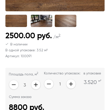
Ваши данные не будут переданы третьим
Ваши данные не будут переданы третьим
лицам
лицам
ОТПРАВИТЬ
2500.00 руб.
2
/м
Ваши данные не будут переданы третьим
лицам
В наличии
В одной упаковке: 3.52 м²
Артикул: 100091
2
Количество упаковок:
в упаковке
Площадь пола, м
3.520
м²
Сумма заказа
8800
руб.