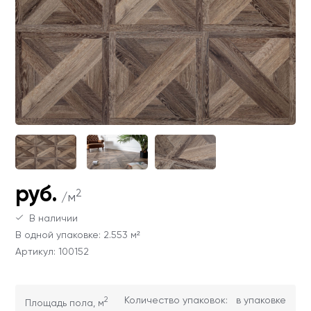
Ваши данные не будут переданы третьим
Ваши данные не будут переданы третьим
лицам
лицам
ОТПРАВИТЬ
Ваши данные не будут переданы третьим
лицам
руб.
2
/м
В наличии
В одной упаковке: 2.553 м²
Артикул: 100152
2
Количество упаковок:
в упаковке
Площадь пола, м