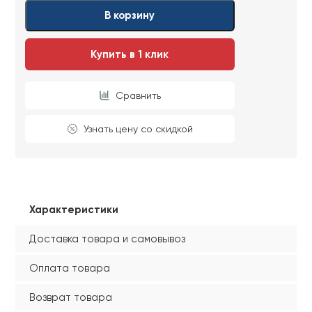
Ваши данные не будут переданы третьим
Ваши данные не будут переданы третьим
В корзину
лицам
лицам
Купить в 1 клик
ОТПРАВИТЬ
Сравнить
Ваши данные не будут переданы третьим
лицам
Узнать цену со скидкой
Характеристики
Доставка товара и самовывоз
Оплата товара
Возврат товара