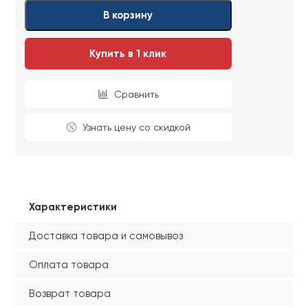
Ваши данные не будут переданы третьим
Ваши данные не будут переданы третьим
В корзину
лицам
лицам
Купить в 1 клик
ОТПРАВИТЬ
Сравнить
Ваши данные не будут переданы третьим
лицам
Узнать цену со скидкой
Характеристики
Доставка товара и самовывоз
Оплата товара
Возврат товара