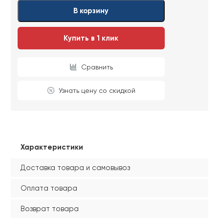
Ваши данные не будут переданы третьим
Ваши данные не будут переданы третьим
В корзину
лицам
лицам
Купить в 1 клик
ОТПРАВИТЬ
Сравнить
Ваши данные не будут переданы третьим
лицам
Узнать цену со скидкой
Характеристики
Доставка товара и самовывоз
Оплата товара
Возврат товара