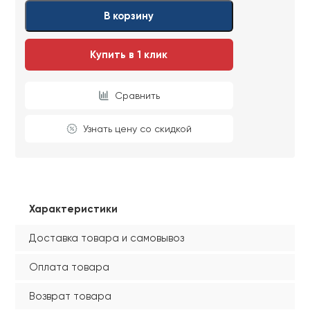
Ваши данные не будут переданы третьим
Ваши данные не будут переданы третьим
В корзину
лицам
лицам
Купить в 1 клик
ОТПРАВИТЬ
Сравнить
Ваши данные не будут переданы третьим
лицам
Узнать цену со скидкой
Характеристики
Доставка товара и самовывоз
Оплата товара
Возврат товара