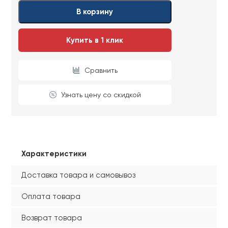
Ваши данные не будут переданы третьим
Ваши данные не будут переданы третьим
В корзину
лицам
лицам
Купить в 1 клик
ОТПРАВИТЬ
Сравнить
Ваши данные не будут переданы третьим
лицам
Узнать цену со скидкой
Характеристики
Доставка товара и самовывоз
Оплата товара
Возврат товара