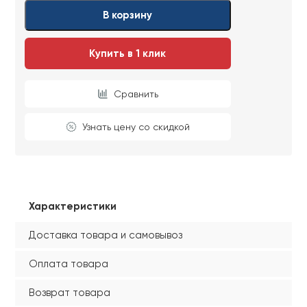
Ваши данные не будут переданы третьим
Ваши данные не будут переданы третьим
В корзину
лицам
лицам
Купить в 1 клик
ОТПРАВИТЬ
Сравнить
Ваши данные не будут переданы третьим
лицам
Узнать цену со скидкой
Характеристики
Доставка товара и самовывоз
Оплата товара
Возврат товара