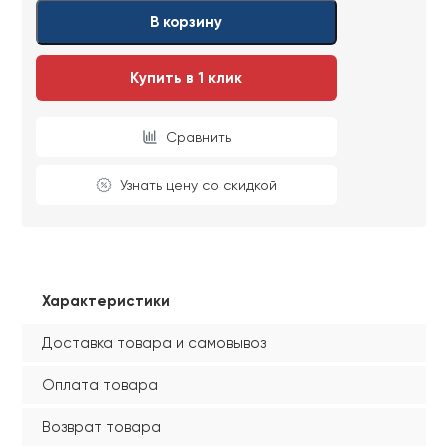
Ваши данные не будут переданы третьим
Ваши данные не будут переданы третьим
В корзину
лицам
лицам
Купить в 1 клик
ОТПРАВИТЬ
Сравнить
Ваши данные не будут переданы третьим
лицам
Узнать цену со скидкой
Характеристики
Доставка товара и самовывоз
Оплата товара
Возврат товара