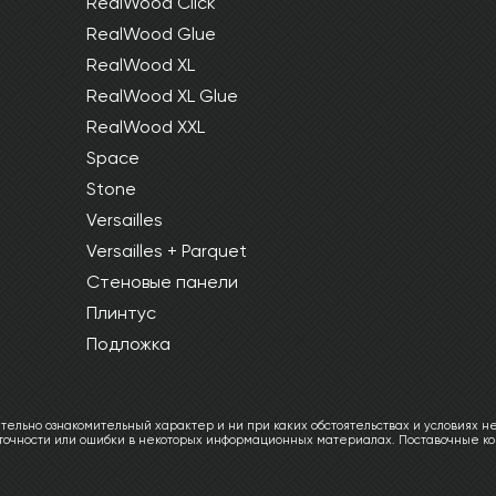
RealWood Click
RealWood Glue
RealWood XL
RealWood XL Glue
RealWood XXL
Space
Stone
Versailles
Versailles + Parquet
Стеновые панели
Плинтус
Подложка
ельно ознакомительный характер и ни при каких обстоятельствах и условиях не
еточности или ошибки в некоторых информационных материалах. Поставочные ко