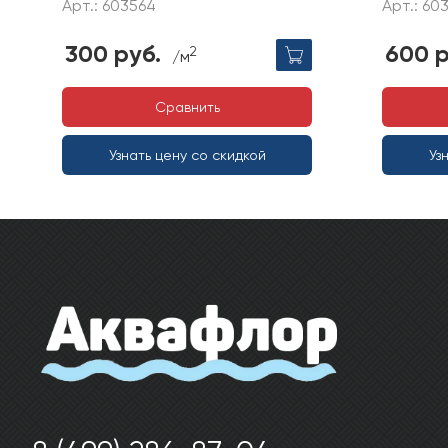
Арт.: 603564
Арт.: 60
300 руб.
600 р
2
/м
Сравнить
Узнать цену со скидкой
Уз