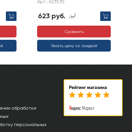
Арт.: 623535
623 руб.
2
/м
Сравнить
ой
Узнать цену со скидкой
ении обработки
нных
ботку персональных