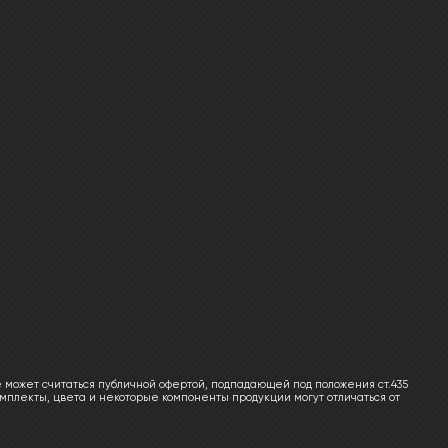
 может считаться публичной офертой, подпадающей под положения ст.435
мплекты, цвета и некоторые компоненты продукции могут отличаться от