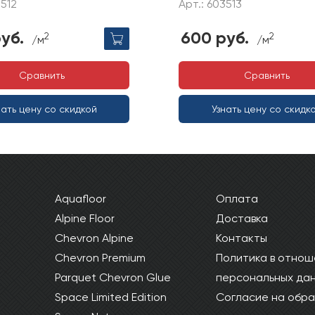
3512
Арт.: 603513
уб.
600 руб.
2
2
/м
/м
Сравнить
Сравнить
нать цену со скидкой
Узнать цену со скидк
Aquafloor
Оплата
Alpine Floor
Доставка
Chevron Alpine
Контакты
Chevron Premium
Политика в отнош
Parquet Chevron Glue
персональных да
Space Limited Edition
Согласие на обра