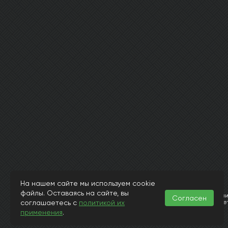
На нашем сайте мы используем cookie
© Интернет магазин laminat-aquafloor.ru 2015-2026
файлы. Оставаясь на сайте, вы
Информация, представленная на страницах данного сайта, носит исключит
Согласен
соглашаетесь с
политикой их
и 437 Гражданского Кодекса РФ. Заранее просим извинить за возможные н
заявленного в описании или в иллюстрациях.
применения
.