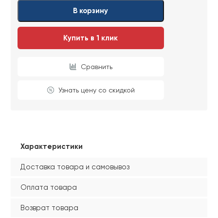
Ваши данные не будут переданы третьим
Ваши данные не будут переданы третьим
В корзину
лицам
лицам
Купить в 1 клик
ОТПРАВИТЬ
Сравнить
Ваши данные не будут переданы третьим
лицам
Узнать цену со скидкой
Характеристики
Доставка товара и самовывоз
Оплата товара
Возврат товара