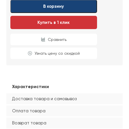
Ваши данные не будут переданы третьим
Ваши данные не будут переданы третьим
В корзину
лицам
лицам
Купить в 1 клик
ОТПРАВИТЬ
Сравнить
Ваши данные не будут переданы третьим
лицам
Узнать цену со скидкой
Характеристики
Доставка товара и самовывоз
Оплата товара
Возврат товара