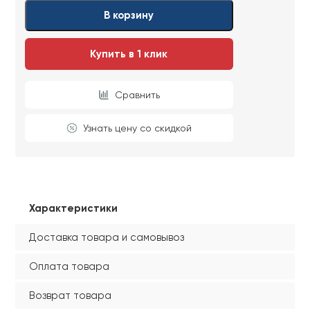
Ваши данные не будут переданы третьим
Ваши данные не будут переданы третьим
В корзину
лицам
лицам
Купить в 1 клик
ОТПРАВИТЬ
Сравнить
Ваши данные не будут переданы третьим
лицам
Узнать цену со скидкой
Характеристики
Доставка товара и самовывоз
Оплата товара
Возврат товара