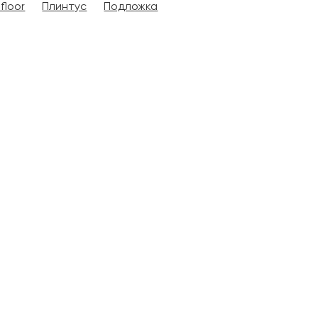
floor
Плинтус
Подложка
ОТПРАВИТЬ
Ваши данные не будут переданы третьим лицам