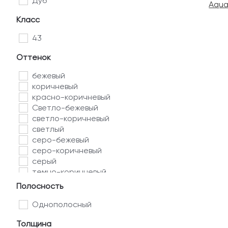
Дуб
Aqua
Класс
43
Оттенок
бежевый
коричневый
красно-коричневый
Светло-бежевый
светло-коричневый
светлый
серо-бежевый
серо-коричневый
серый
темно-коричневый
тёмно-серый
Полосность
тёмный
Однополосный
Толщина