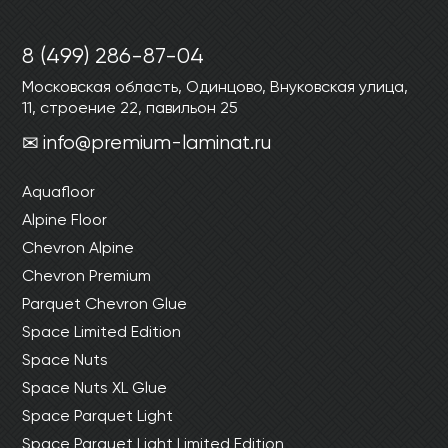
Ваши данные не будут переданы третьим
Ваши данные не будут переданы третьим
лицам
лицам
8 (499) 286-87-04
Московская область, Одинцово, Внуковская улица,
ОТПРАВИТЬ
11, строение 22, павильон 25
info@premium-laminat.ru
Ваши данные не будут переданы третьим
лицам
Aquafloor
Alpine Floor
Chevron Alpine
Chevron Premium
Parquet Chevron Glue
Space Limited Edition
Space Nuts
Space Nuts XL Glue
Space Parquet Light
Space Parquet Light Limited Edition