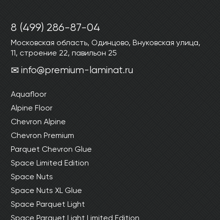
Ваши данные не будут переданы третьим
Ваши данные не будут переданы третьим
лицам
лицам
8 (499) 286-87-04
Московская область, Одинцово, Внуковская улица,
ОТПРАВИТЬ
11, строение 22, павильон 25
info@premium-laminat.ru
Ваши данные не будут переданы третьим
лицам
Aquafloor
Alpine Floor
Chevron Alpine
Chevron Premium
Parquet Chevron Glue
Space Limited Edition
Space Nuts
Space Nuts XL Glue
Space Parquet Light
Space Parquet Light Limited Edition