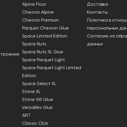
Alpine Floor
Доставка
Chevron Alpine
Контакты
Chevron Premium
Политика в отнош
ОТПРАВИТЬ
Parquet Chevron Glue
персональных да
Space Limited Edition
Согласие на обра
Ваши данные не будут переданы третьим лицам
Space Nuts
данных
Space Nuts XL Glue
 строение
Space Parquet Light
Space Parquet Light Limited
Edition
Space Select XL
Stone XL
Stone XXl Glue
Versailles Glue
ART
Classic Click