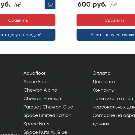
уб.
600 руб.
2
2
/м
/м
Сравнить
Сравнить
нать цену со скидкой
Узнать цену со скидк
Aquafloor
Оплата
Alpine Floor
Доставка
Chevron Alpine
Контакты
Chevron Premium
Политика в отнош
Parquet Chevron Glue
персональных да
Space Limited Edition
Согласие на обра
Space Nuts
данных
Space Nuts XL Glue
 строение