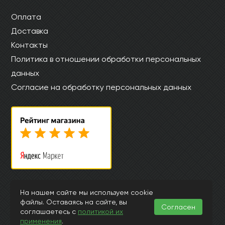
Оплата
Доставка
Контакты
Политика в отношении обработки персональных
данных
Согласие на обработку персональных данных
© Интернет магазин laminat-aquafloor.ru 2015-2026
На нашем сайте мы используем cookie
Информация, представленная на страницах данного сайта, носит
файлы. Оставаясь на сайте, вы
Согласен
исключительно ознакомительный характер и ни при каких
соглашаетесь с
политикой их
обстоятельствах и условиях не может считаться публичной офертой,
применения
.
подпадающей под положения ст.435 и 437 Гражданского Кодекса РФ.