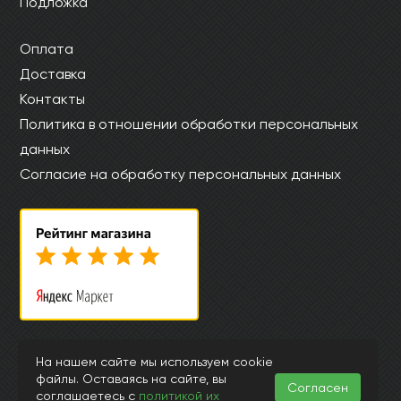
Подложка
Оплата
Доставка
Контакты
Политика в отношении обработки персональных
данных
Согласие на обработку персональных данных
© Интернет магазин laminat-aquafloor.ru 2015-2026
На нашем сайте мы используем cookie
Информация, представленная на страницах данного сайта, носит
файлы. Оставаясь на сайте, вы
Согласен
исключительно ознакомительный характер и ни при каких
соглашаетесь с
политикой их
обстоятельствах и условиях не может считаться публичной офертой,