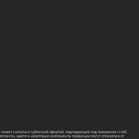
 может считаться публичной офертой, подпадающей под положения ст.435
мплекты, цвета и некоторые компоненты продукции могут отличаться от