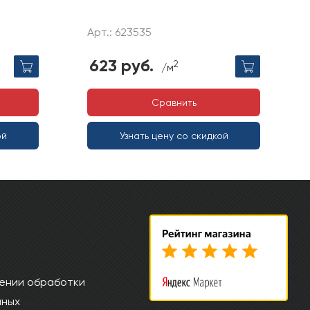
Арт.: 623535
623 руб.
2
/м
Сравнить
ой
Узнать цену со скидкой
ении обработки
нных