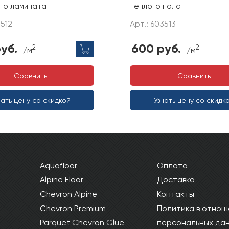
ого ламината
теплого пола
3512
Арт.: 603513
уб.
600 руб.
2
2
/м
/м
Сравнить
Сравнить
нать цену со скидкой
Узнать цену со скидк
Aquafloor
Оплата
Alpine Floor
Доставка
Chevron Alpine
Контакты
Chevron Premium
Политика в отнош
Parquet Chevron Glue
персональных да