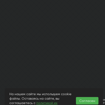
На нашем сайте мы используем cookie
© Интернет магазин laminat-aquafloor.ru 2015-2026
файлы. Оставаясь на сайте, вы
Информация, представленная на страницах данного сайта, носит исключит
Согласен
соглашаетесь с
политикой их
и 437 Гражданского Кодекса РФ. Заранее просим извинить за возможные н