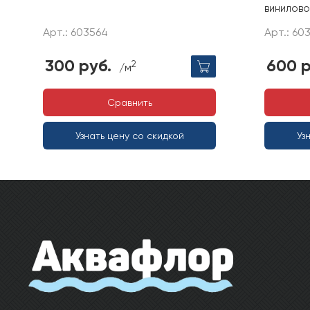
винилов
Арт.: 603564
Арт.: 60
300 руб.
600 р
2
/м
Сравнить
Узнать цену со скидкой
Уз