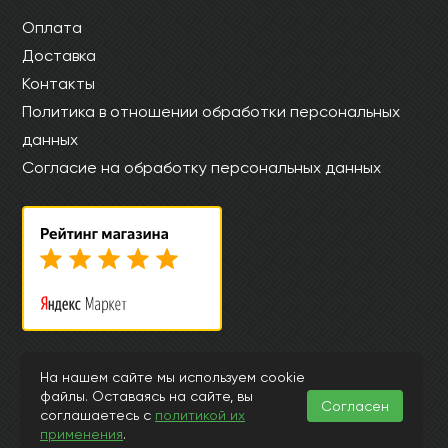
Оплата
Доставка
Контакты
Политика в отношении обработки персональных
данных
Согласие на обработку персональных данных
© Интернет магазин laminat-aquafloor.ru 2015-2026
На нашем сайте мы используем cookie
файлы. Оставаясь на сайте, вы
Информация, представленная на страницах данного сайта, носит
Согласен
исключительно ознакомительный характер и ни при каких
соглашаетесь с
политикой их
обстоятельствах и условиях не может считаться публичной офертой,
применения
.
подпадающей под положения ст.435 и 437 Гражданского Кодекса РФ.
Заранее просим извинить за возможные неточности или ошибки в