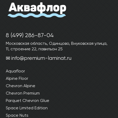
Ваши данные не будут переданы третьим
Ваши данные не будут переданы третьим
лицам
лицам
ОТПРАВИТЬ
8 (499) 286-87-04
Ваши данные не будут переданы третьим
Московская область, Одинцово, Внуковская улица,
лицам
11, строение 22, павильон 25
info@premium-laminat.ru
Aquafloor
Alpine Floor
Chevron Alpine
Chevron Premium
Parquet Chevron Glue
Space Limited Edition
Space Nuts