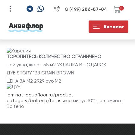
8 (499) 286-87-04
0
УЗНАЙТЕ ЦЕНУ СО
ЕСТЬ ВОПРОСЫ?
КУПИТЬ В 1 КЛИК
Каталог
Распродажи
СКИДКОЙ НА
ЗАПОЛНИТЕ ФОРМУ И НАШ
ЗАПОЛНИТЕ ФОРМУ И НАШ
МЕНЕДЖЕР СВЯЖЕТСЯ С ВАМИ В
МЕНЕДЖЕР СВЯЖЕТСЯ С ВАМИ В
ЗАПОЛНИТЕ ФОРМУ И НАШ
ТЕЧЕНИЕ 15 МИНУТ ДЛЯ
ТЕЧЕНИЕ 15 МИНУТ ДЛЯ
ТОРОПИТЕСЬ КОЛИЧЕСТВО ОГРАНИЧЕНО
МЕНЕДЖЕР СВЯЖЕТСЯ С ВАМИ В
УТОЧНЕНИЯ ДЕТАЛЕЙ
УТОЧНЕНИЯ ДЕТАЛЕЙ
При укладке от 55 м2 УКЛАДКА В ПОДАРОК
ТЕЧЕНИЕ 15 МИНУТ
ДУБ STORY 138 GRAIN BROWN
ЦЕНА ЗА М2 2929 руб М2
laminat-aquafloor.ru/product-
category/balterio/fortissimo
минус 10% на ламинат
Balterio
ОТПРАВИТЬ
ОТПРАВИТЬ