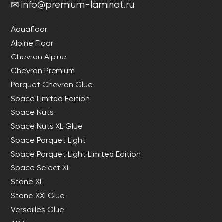
info@premium-laminat.ru
Ваши данные не будут переданы третьим
Ваши данные не будут переданы третьим
лицам
лицам
Aquafloor
Alpine Floor
ОТПРАВИТЬ
Chevron Alpine
Chevron Premium
Ваши данные не будут переданы третьим
Parquet Chevron Glue
лицам
Space Limited Edition
Space Nuts
Space Nuts XL Glue
Space Parquet Light
Space Parquet Light Limited Edition
Space Select XL
Stone XL
Stone XXl Glue
Versailles Glue