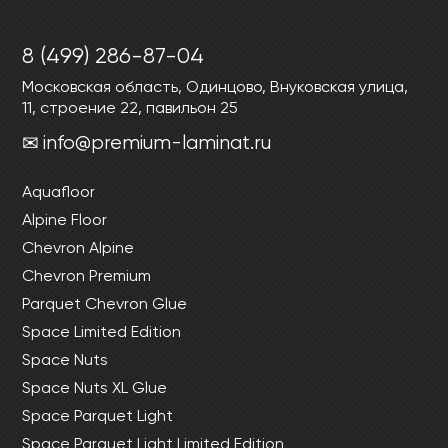
Ваши данные не будут переданы третьим
Ваши данные не будут переданы третьим
лицам
лицам
8 (499) 286-87-04
Московская область, Одинцово, Внуковская улица,
ОТПРАВИТЬ
11, строение 22, павильон 25
info@premium-laminat.ru
Ваши данные не будут переданы третьим
лицам
Aquafloor
Alpine Floor
Chevron Alpine
Chevron Premium
Parquet Chevron Glue
Space Limited Edition
Space Nuts
Space Nuts XL Glue
Space Parquet Light
Space Parquet Light Limited Edition